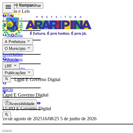
Prefeitura Araripina
Voltar
Compartilhar
Normas e Leis
Contatos
Ouvidoria
A Prefeitura
e-Sic
O Município
Contatos
Secretarias
Ouvidoria
Serviços
LRF
Início
e-Sic
Publicações
Lgpd E Governo Digital
Início
Lgpd E Governo Digital
Acessibilidade
LGPD E Governo Digital
16 de agosto de 2025
16/08/25
5 de junho de 2026