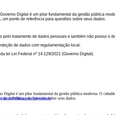
overno Digital é um pilar fundamental da gestão pública moder
 um ponto de referência para questões sobre seus dados.
do pelo tratamento de dados pessoais e também não possui o 
proteção de dados com regulamentação local.
a lei Lei Federal nº 14.129/2021 (Governo Digital).
Digital é um pilar fundamental da gestão pública moderna. O cidadão e
 de referência para questões sobre seus dados.
tisfação
Políticas de Privacidade