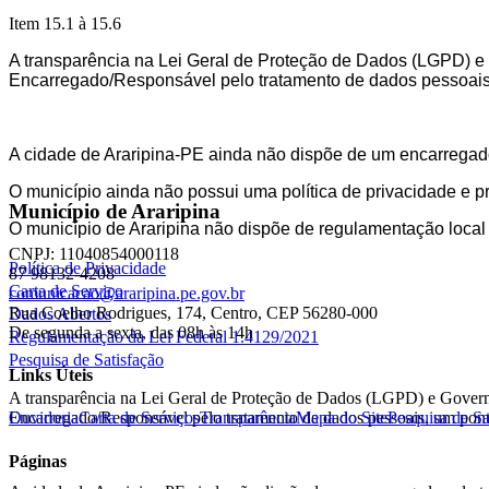
Item 15.1 à 15.6
A transparência na Lei Geral de Proteção de Dados (LGPD) e G
Encarregado/Responsável pelo tratamento de dados pessoais,
A cidade de Araripina-PE ainda não dispõe de um encarrega
O município ainda não possui uma política de privacidade e 
Município de Araripina
O município de Araripina não dispõe de regulamentação local d
CNPJ: 11040854000118
Política de Privacidade
87 98132-4208
Carta de Serviço
comunicacao@araripina.pe.gov.br
Rua Coelho Rodrigues, 174, Centro, CEP 56280-000
Dados Abertos
De segunda a sexta, das 08h às 14h
Regulamentação da Lei Federal 1.4129/2021
Pesquisa de Satisfação
Links Úteis
A transparência na Lei Geral de Proteção de Dados (LGPD) e Governo 
Encarregado/Responsável pelo tratamento de dados pessoais, um ponto
Ouvidoria
Carta de Serviços
Transparência
Mapa do Site
Pesquisa de Sa
Páginas