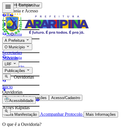
Prefeitura Araripina
Voltar
Compartilhar
Cidadania e Acesso
Contatos
Ouvidoria
A Prefeitura
e-Sic
O Município
Contatos
Secretarias
Ouvidoria
Serviços
LRF
Início
e-Sic
Publicações
Ouvidorias
Início
Ouvidorias
Descrição
Informações
Acesso/Cadastro
Acessibilidade
Ações Rápidas
Acompanhar Protocolo
Nova Manifestação
Mais Informações
O que é a Ouvidoria?