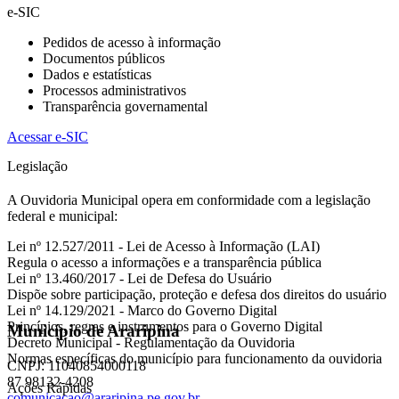
e-SIC
Pedidos de acesso à informação
Documentos públicos
Dados e estatísticas
Processos administrativos
Transparência governamental
Acessar e-SIC
Legislação
A Ouvidoria Municipal opera em conformidade com a legislação
federal e municipal:
Lei nº 12.527/2011 - Lei de Acesso à Informação (LAI)
Regula o acesso a informações e a transparência pública
Lei nº 13.460/2017 - Lei de Defesa do Usuário
Dispõe sobre participação, proteção e defesa dos direitos do usuário
Lei nº 14.129/2021 - Marco do Governo Digital
Princípios, regras e instrumentos para o Governo Digital
Município de Araripina
Decreto Municipal - Regulamentação da Ouvidoria
Normas específicas do município para funcionamento da ouvidoria
CNPJ: 11040854000118
87 98132-4208
Ações Rápidas
comunicacao@araripina.pe.gov.br