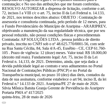
contratação; e No uso das atribuições que me foram conferidas,
RESOLVO AUTORIZAR a dispensa de licitação, conforme o art.
72, incisos I a VIII c/c o art. 75, inciso II da Lei Federal n. 14.133,
de 2021, nos termos descritos abaixo: OBJETO : Contratação de
assessoria e consultoria continuada, pelo período de 12 meses, para
o Fundo Previdenciário do Município de Araripina - ARARIPREV,
objetivando a manutenção da sua regularidade técnica, que por seu
pessoal reduzido, não possui condições físicas e procedimentais
Contratada: AP SOLUÇÕES LTDA , pessoa jurídica de direito
privado, inscrita no CNPJ sob o nº 48.625.770/0001-56, com sede
na Rua Santa Cécilia, 84, Sala 4/A-45, Eusébio - CE, CEP 61.760-
105 . Prazo de vigência: 12 (doze) meses. Valor total: R$ 18.000,00
(dezoito mil reais). Fundamento legal: Art. 75, inciso II da Lei
Federal n. 14,133, de 2021. Determino, ainda, que seja dada a
devida publicidade legal ao contrato e seus aditamentos no Portal
Nacional de Contratações Públicas (PNCP) e no Portal da
Transparência municipal, no prazo 10 (dez) dias úteis, contados da
data de sua assinatura, conforme estabelece o art 94, inciso II, da lei
Federal n.º 14.133 de 2021. Araripina/PE 27 de maio de 2026.
Silvia Mônica Batsita Granja Gerente de Previdência do Arariprev
Portaria PMA nº 417/2025
quinta-feira, 28 de maio de 2026