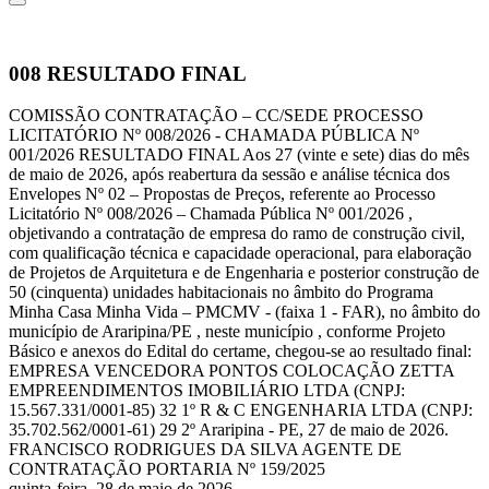
008
RESULTADO FINAL
COMISSÃO CONTRATAÇÃO – CC/SEDE PROCESSO
LICITATÓRIO Nº 008/2026 - CHAMADA PÚBLICA Nº
001/2026 RESULTADO FINAL Aos 27 (vinte e sete) dias do mês
de maio de 2026, após reabertura da sessão e análise técnica dos
Envelopes Nº 02 – Propostas de Preços, referente ao Processo
Licitatório Nº 008/2026 – Chamada Pública Nº 001/2026 ,
objetivando a contratação de empresa do ramo de construção civil,
com qualificação técnica e capacidade operacional, para elaboração
de Projetos de Arquitetura e de Engenharia e posterior construção de
50 (cinquenta) unidades habitacionais no âmbito do Programa
Minha Casa Minha Vida – PMCMV - (faixa 1 - FAR), no âmbito do
município de Araripina/PE , neste município , conforme Projeto
Básico e anexos do Edital do certame, chegou-se ao resultado final:
EMPRESA VENCEDORA PONTOS COLOCAÇÃO ZETTA
EMPREENDIMENTOS IMOBILIÁRIO LTDA (CNPJ:
15.567.331/0001-85) 32 1º R & C ENGENHARIA LTDA (CNPJ:
35.702.562/0001-61) 29 2º Araripina - PE, 27 de maio de 2026.
FRANCISCO RODRIGUES DA SILVA AGENTE DE
CONTRATAÇÃO PORTARIA Nº 159/2025
quinta-feira, 28 de maio de 2026