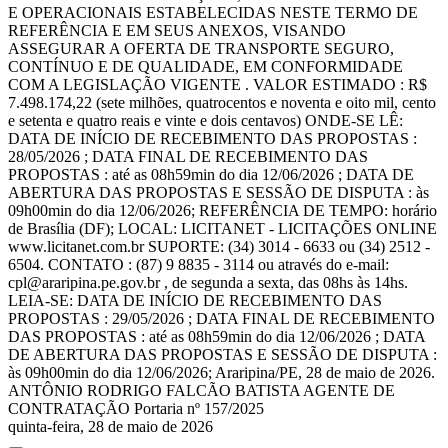
E OPERACIONAIS ESTABELECIDAS NESTE TERMO DE
REFERÊNCIA E EM SEUS ANEXOS, VISANDO
ASSEGURAR A OFERTA DE TRANSPORTE SEGURO,
CONTÍNUO E DE QUALIDADE, EM CONFORMIDADE
COM A LEGISLAÇÃO VIGENTE . VALOR ESTIMADO : R$
7.498.174,22 (sete milhões, quatrocentos e noventa e oito mil, cento
e setenta e quatro reais e vinte e dois centavos) ONDE-SE LÊ:
DATA DE INÍCIO DE RECEBIMENTO DAS PROPOSTAS :
28/05/2026 ; DATA FINAL DE RECEBIMENTO DAS
PROPOSTAS : até as 08h59min do dia 12/06/2026 ; DATA DE
ABERTURA DAS PROPOSTAS E SESSÃO DE DISPUTA : às
09h00min do dia 12/06/2026; REFERÊNCIA DE TEMPO: horário
de Brasília (DF); LOCAL: LICITANET - LICITAÇÕES ONLINE
www.licitanet.com.br SUPORTE: (34) 3014 - 6633 ou (34) 2512 -
6504. CONTATO : (87) 9 8835 - 3114 ou através do e-mail:
cpl@araripina.pe.gov.br , de segunda a sexta, das 08hs às 14hs.
LEIA-SE: DATA DE INÍCIO DE RECEBIMENTO DAS
PROPOSTAS : 29/05/2026 ; DATA FINAL DE RECEBIMENTO
DAS PROPOSTAS : até as 08h59min do dia 12/06/2026 ; DATA
DE ABERTURA DAS PROPOSTAS E SESSÃO DE DISPUTA :
às 09h00min do dia 12/06/2026; Araripina/PE, 28 de maio de 2026.
ANTÔNIO RODRIGO FALCÃO BATISTA AGENTE DE
CONTRATAÇÃO Portaria nº 157/2025
quinta-feira, 28 de maio de 2026