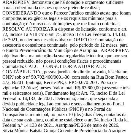
ARARIPREV, demonstra que há dotação e orçamento suficiente
para a cobertura da despesa que se pretende realizar;
CONSIDERANDO que o Parecer Jurídico emitido atesta que foram
cumpridas as exigências legais e os requisitos mínimos para a
contratação; e No uso das atribuições que me foram conferidas,
RESOLVO AUTORIZAR a dispensa de licitação, conforme o art.
72, incisos I a VIII c/c o art. 75, inciso II da Lei Federal n. 14.133,
de 2021, nos termos descritos abaixo: OBJETO : Contratação de
assessoria e consultoria continuada, pelo período de 12 meses, para
o Fundo Previdenciário do Município de Araripina - ARARIPREV,
objetivando a manutenção da sua regularidade técnica, que por seu
pessoal reduzido, não possui condições físicas e procedimentais
Contratada: CALC – CONSULTORIA ATUARIAL E
CONTÁBIL LTDA , pessoa jurídica de direito privado, inscrita no
CNPJ sob o nº 50.702.460/0001-30, com sede na Rua Bom Pastor,
472, B/201; Iputinga, Recife-PE, CEP 50.670-260 . Prazo de
vigência: 12 (doze) meses. Valor total: R$ 63.600,00 (sessenta e três
mil e seiscentos reais). Fundamento legal: Art. 75, inciso II da Lei
Federal n. 14,133, de 2021. Determino, ainda, que seja dada a
devida publicidade legal ao contrato e seus aditamentos no Portal
Nacional de Contratações Públicas (PNCP) e no Portal da
Transparência municipal, no prazo 10 (dez) dias úteis, contados da
data de sua assinatura, conforme estabelece o art 94, inciso II, da lei
Federal n.º 14.133 de 2021. Araripina/PE 26 de maio de 2026.
Silvia Mônica Batsita Granja Gerente de Previdência do Arariprev