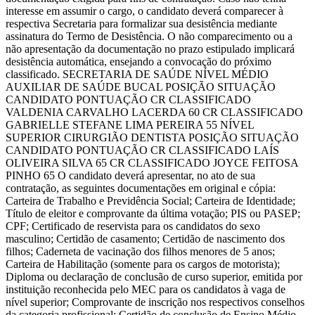
interesse em assumir o cargo, o candidato deverá comparecer à
respectiva Secretaria para formalizar sua desistência mediante
assinatura do Termo de Desistência. O não comparecimento ou a
não apresentação da documentação no prazo estipulado implicará
desistência automática, ensejando a convocação do próximo
classificado. SECRETARIA DE SAÚDE NÍVEL MÉDIO
AUXILIAR DE SAÚDE BUCAL POSIÇÃO SITUAÇÃO
CANDIDATO PONTUAÇÃO CR CLASSIFICADO
VALDENIA CARVALHO LACERDA 60 CR CLASSIFICADO
GABRIELLE STEFANE LIMA PEREIRA 55 NÍVEL
SUPERIOR CIRURGIÃO DENTISTA POSIÇÃO SITUAÇÃO
CANDIDATO PONTUAÇÃO CR CLASSIFICADO LAÍS
OLIVEIRA SILVA 65 CR CLASSIFICADO JOYCE FEITOSA
PINHO 65 O candidato deverá apresentar, no ato de sua
contratação, as seguintes documentações em original e cópia:
Carteira de Trabalho e Previdência Social; Carteira de Identidade;
Título de eleitor e comprovante da última votação; PIS ou PASEP;
CPF; Certificado de reservista para os candidatos do sexo
masculino; Certidão de casamento; Certidão de nascimento dos
filhos; Caderneta de vacinação dos filhos menores de 5 anos;
Carteira de Habilitação (somente para os cargos de motorista);
Diploma ou declaração de conclusão de curso superior, emitida por
instituição reconhecida pelo MEC para os candidatos à vaga de
nível superior; Comprovante de inscrição nos respectivos conselhos
da categoria profissional; Certidão de conclusão de Ensino Médio