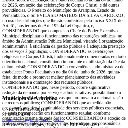
de 2026, em razão das celebrações de Corpus Christi, e dá outras
providências. O Prefeito do Município de Araripina, Estado de
Pernambuco, o Sr. EVILÁSIO MATEUS DA SILVA CARDOZO ,
no uso das atribuições que lhe são conferidas pelo Inciso XXIX do
Art. 61, nos termos do Art. 195 da Lei Orgânica, e,
CONSIDERANDO que compete ao Chefe do Poder Executivo
Municipal disciplinar o funcionamento das repartições públicas, no
âmbito da Administração Pública Municipal, visando à organização
administrativa, à eficiência da gestão pública e à adequada prestação
dos serviços à população; CONSIDERANDO as celebrações
religiosas de Corpus Christi, tradicionalmente comemoradas em todo
o território nacional, constituindo importante manifestação da fé e da
cultura cristã; CONSIDERANDO a conveniência administrativa de
estabelecer Ponto Facultativo no dia 04 de junho de 2026, quinta-
feira, de modo a promover melhor planejamento das atividades
institucionais e a otimização dos recursos públicos;
CONSIDERANDO que, nesse período, ocorre significativa
redução da demanda por serviços administrativos, possibilitando a
adoção de medidas administrativas que promovam a racionalização
Município de Araripina
de recursos públicos; CONSIDERANDO que a medida não
ocasionará prejuízo à continuidade dos serviços públicos essenciais,
CNPJ: 11040854000118
os quais permanecerão em funcionamento regular, conforme
87 98132-4208
organização interna de cada órgão; CONSIDERANDO a adoção de
comunicacao@araripina.pe.gov.br
práticas semelhantes por outros entes federativos, em consonância
Rua Coelho Rodrigues, 174, Centro, CEP 56280-000