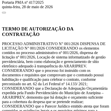
Portaria PMA nº 417/2025
quinta-feira, 28 de maio de 2026
TERMO DE AUTORIZAÇÃO DA
CONTRATAÇÃO
PROCESSO ADMINISTRATIVO N° 001/2026 DISPENSA DE
LICITAÇÃO N° 001/2026 CONSIDERANDO os elementos
contidos no processo administrativo nº 001/2026, dispensa de
licitação nº 001/2026, Locação de sistema informatizado de gestão
previdenciária, bem como elaboração e gerenciamento de sítio
eletrônico adequado à transparência do ARARIPREV.
CONSIDERANDO que o processo foi instruído com os
documentos e requisitos que comprovam que o contratado possui
habilitação e qualificação para celebrar o contrato, conforme
preconizado no art. 62 da Lei Federal nº 14.133/ 2021;
CONSIDERANDO que a Declaração de Adequação Orçamentária
expedida pela Fundo Previdenciário do Município de Araripina –
ARARIPREV, demonstra que há dotação e orçamento suficiente
para a cobertura da despesa que se pretende realizar;
CONSIDERANDO que o Parecer Jurídico emitido atesta que foram
cumpridas as exigências legais e os requisitos mínimos para a